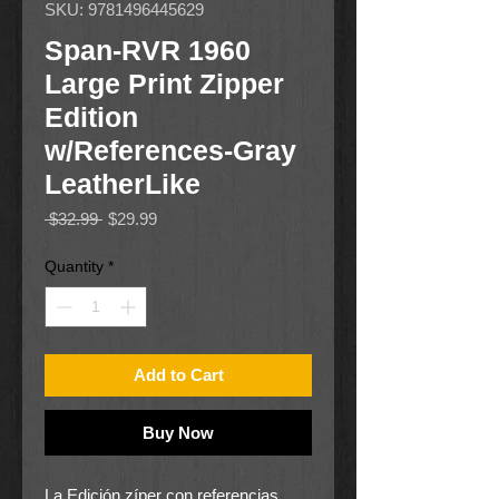
SKU: 9781496445629
Span-RVR 1960
Large Print Zipper
Edition
w/References-Gray
LeatherLike
Regular
Sale
 $32.99 
$29.99
Price
Price
Quantity
*
Add to Cart
Buy Now
La Edición zíper con referencias,